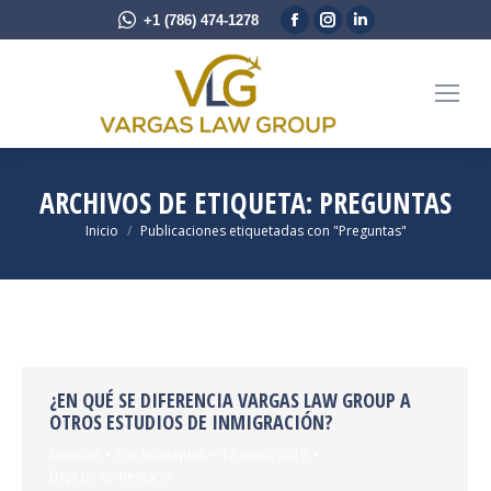
Facebook
Instagram
Linkedin
+1 (786) 474-1278
page
page
page
opens
opens
opens
in
in
in
new
new
new
window
window
window
ARCHIVOS DE ETIQUETA:
PREGUNTAS
Estás aquí:
Inicio
Publicaciones etiquetadas con "Preguntas"
¿EN QUÉ SE DIFERENCIA VARGAS LAW GROUP A
OTROS ESTUDIOS DE INMIGRACIÓN?
Noticias
Por
lucio.quak
17 junio, 2019
Deja un comentario