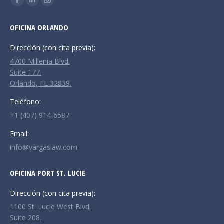
Facebook
Linkedin
Instagram
page
page
page
OFICINA ORLANDO
opens
opens
opens
in
in
in
Dirección (con cita previa):
new
new
new
4700 Millenia Blvd.
window
window
window
Suite 177.
Orlando, FL 32839.
Teléfono:
+1 (407) 914-6587
Email:
info@vargaslaw.com
OFICINA PORT ST. LUCIE
Dirección (con cita previa):
1100 St. Lucie West Blvd.
Suite 208.