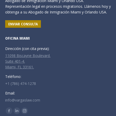
Abogado de Inmigración Miami y Orlando USA.
Representación legal en procesos migratorios. Llámenos hoy y
obtenga a su Abogado de Inmigración Miami y Orlando USA.
ENVIAR CONSULTA
OFICINA MIAMI
Dirección (con cita previa):
11098 Biscayne Boulevard.
Suite 401-4.
Miami, FL 33161.
Teléfono:
+1 (786) 474-1278
Email:
info@vargaslaw.com
Encuéntranos en:
Facebook
Linkedin
Instagram