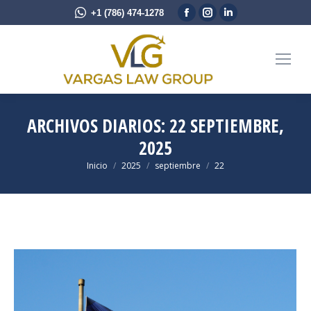
Facebook
Instagram
Linkedin
+1 (786) 474-1278
page
page
page
opens
opens
opens
in
in
in
new
new
new
window
window
window
ARCHIVOS DIARIOS:
22 SEPTIEMBRE,
2025
Estás aquí:
Inicio
2025
septiembre
22