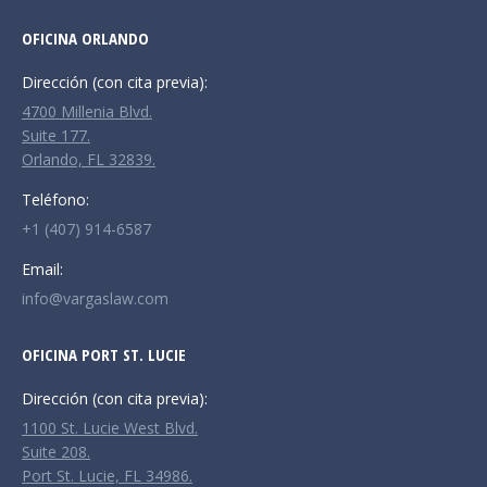
page
page
page
OFICINA ORLANDO
opens
opens
opens
in
in
in
Dirección (con cita previa):
new
new
new
4700 Millenia Blvd.
window
window
window
Suite 177.
Orlando, FL 32839.
Teléfono:
+1 (407) 914-6587
Email:
info@vargaslaw.com
OFICINA PORT ST. LUCIE
Dirección (con cita previa):
1100 St. Lucie West Blvd.
Suite 208.
Port St. Lucie, FL 34986.