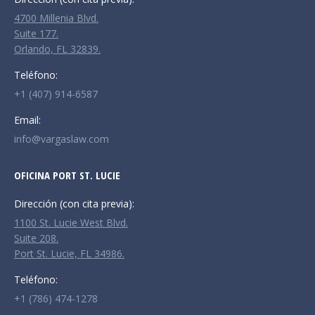
new
new
new
4700 Millenia Blvd.
window
window
window
Suite 177.
Orlando, FL 32839.
Teléfono:
+1 (407) 914-6587
Email:
info@vargaslaw.com
OFICINA PORT ST. LUCIE
Dirección (con cita previa):
1100 St. Lucie West Blvd.
Suite 208.
Port St. Lucie, FL 34986.
Teléfono:
+1 (786) 474-1278