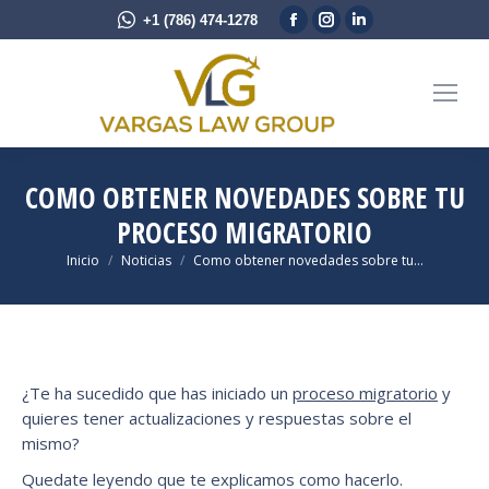
Facebook
Instagram
Linkedin
+1 (786) 474-1278
page
page
page
opens
opens
opens
in
in
in
new
new
new
window
window
window
COMO OBTENER NOVEDADES SOBRE TU
PROCESO MIGRATORIO
Estás aquí:
Inicio
Noticias
Como obtener novedades sobre tu…
¿Te ha sucedido que has iniciado un
proceso migratorio
y
quieres tener actualizaciones y respuestas sobre el
mismo?
Quedate leyendo que te explicamos como hacerlo.