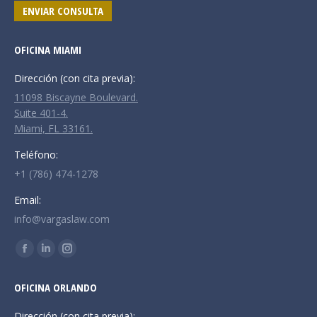
ENVIAR CONSULTA
OFICINA MIAMI
Dirección (con cita previa):
11098 Biscayne Boulevard.
Suite 401-4.
Miami, FL 33161.
Teléfono:
+1 (786) 474-1278
Email:
info@vargaslaw.com
Encuéntranos en:
Facebook
Linkedin
Instagram
page
page
page
OFICINA ORLANDO
opens
opens
opens
in
in
in
Dirección (con cita previa):