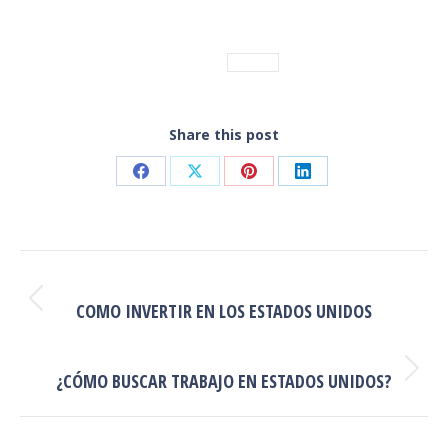
Categoría:
Noticias
7 Comentarios
Etiquetas:
Noticias
Share this post
Share
Share
Share
Share
on
on
on
on
Facebook
X
Pinterest
LinkedIn
NAVEGACIÓN
ENTRE
ANTERIOR
Publicación
COMO INVERTIR EN LOS ESTADOS UNIDOS
PUBLICACIONES
anterior:
SIGUIENTE
Publicación
¿CÓMO BUSCAR TRABAJO EN ESTADOS UNIDOS?
siguiente: