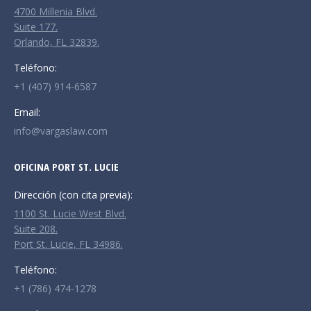
new
new
new
4700 Millenia Blvd.
window
window
window
Suite 177.
Orlando, FL 32839.
Teléfono:
+1 (407) 914-6587
Email:
info@vargaslaw.com
OFICINA PORT ST. LUCIE
Dirección (con cita previa):
1100 St. Lucie West Blvd.
Suite 208.
Port St. Lucie, FL 34986.
Teléfono:
+1 (786) 474-1278