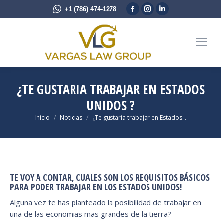
Facebook
Instagram
Linkedin
+1 (786) 474-1278
page
page
page
opens
opens
opens
in
in
in
new
new
new
window
window
window
¿TE GUSTARIA TRABAJAR EN ESTADOS
UNIDOS ?
Estás aquí:
Inicio
Noticias
¿Te gustaria trabajar en Estados…
TE VOY A CONTAR, CUALES SON LOS REQUISITOS BÁSICOS
PARA PODER TRABAJAR EN LOS ESTADOS UNIDOS!
Alguna vez te has planteado la posibilidad de trabajar en
una de las economias mas grandes de la tierra?