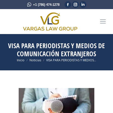
Facebook
Instagram
Linkedin
+1 (786) 474-1278
page
page
page
opens
opens
opens
in
in
in
new
new
new
window
window
window
VISA PARA PERIODISTAS Y MEDIOS DE
COMUNICACIÓN EXTRANJEROS
Estás aquí:
Inicio
Noticias
VISA PARA PERIODISTAS Y MEDIOS…