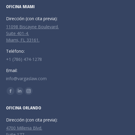
OFICINA MIAMI
Dirección (con cita previa):
11098 Biscayne Boulevard.
Suite 401-4.
Miami, FL 33161.
Teléfono:
+1 (786) 474-1278
Email:
info@vargaslaw.com
Encuéntranos en:
Facebook
Linkedin
Instagram
page
page
page
OFICINA ORLANDO
opens
opens
opens
in
in
in
Dirección (con cita previa):
new
new
new
4700 Millenia Blvd.
window
window
window
Suite 177.